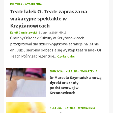
KULTURA
WYDARZENIA
Teatr lalek O! Teatr zaprasza na
wakacyjne spektakle w
Krzyżanowicach
Kamil Chmielewski
6 sierpnia 2026
17
Gminny Ośrodek Kultury w Krzyżanowicach
przygotował dla dzieci wyjątkowe atrakcje na letnie
dni. Już 6 sierpnia odbędzie się występ teatru lalek O!
Teatr, który zaprezentuje...
Czytaj dalej
EDUKACJA
KULTURA
WYDARZENIA
Dr Marcela Szymańska nową
dyrektor szkoły
podstawowej w
Krzanowicach
KULTURA
SZTUKA
WYDARZENIA