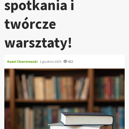
spotkania i
twórcze
warsztaty!
Kamil Chmielewski
1 grudnia 2025
432