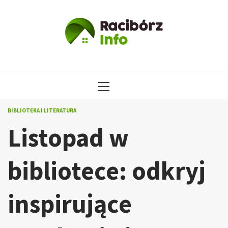
Przejdź
do
treści
MENU
GŁÓWNE
BIBLIOTEKA I LITERATURA
Listopad w
bibliotece: odkryj
inspirujące