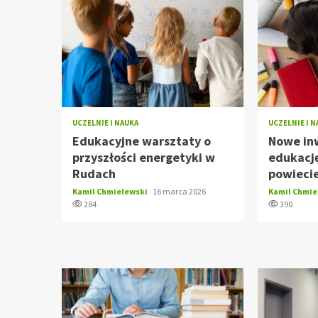
UCZELNIE I NAUKA
UCZELNIE I 
Edukacyjne warsztaty o
Nowe in
przyszłości energetyki w
edukacj
Rudach
powiecie
Kamil Chmielewski
16 marca 2026
Kamil Chmi
284
390