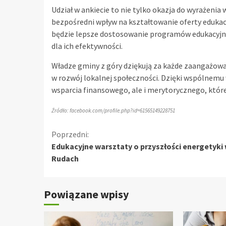
Udział w ankiecie to nie tylko okazja do wyrażenia
bezpośredni wpływ na kształtowanie oferty eduka
będzie lepsze dostosowanie programów edukacyjny
dla ich efektywności.
Władze gminy z góry dziękują za każde zaangażowani
w rozwój lokalnej społeczności. Dzięki wspólnemu
wsparcia finansowego, ale i merytorycznego, które 
Źródło: facebook.com/profile.php?id=61565149228751
Kontynuuj
Poprzedni:
Edukacyjne warsztaty o przyszłości energetyki
czytanie
Rudach
Powiązane wpisy