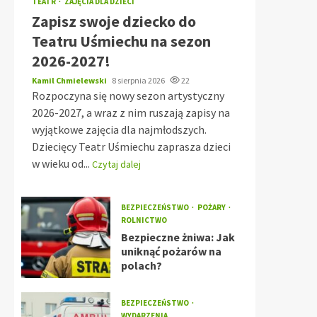
TEATR
ZAJĘCIA DLA DZIECI
Zapisz swoje dziecko do
Teatru Uśmiechu na sezon
2026-2027!
Kamil Chmielewski
8 sierpnia 2026
22
Rozpoczyna się nowy sezon artystyczny
2026-2027, a wraz z nim ruszają zapisy na
wyjątkowe zajęcia dla najmłodszych.
Dziecięcy Teatr Uśmiechu zaprasza dzieci
w wieku od...
Czytaj dalej
BEZPIECZEŃSTWO
POŻARY
ROLNICTWO
Bezpieczne żniwa: Jak
uniknąć pożarów na
polach?
BEZPIECZEŃSTWO
WYDARZENIA