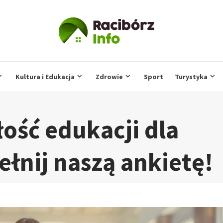
Kultura i Edukacja
Zdrowie
Sport
Turystyka
łość edukacji dla
łnij naszą ankietę!