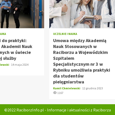
NAUKA
UCZELNIE I NAUKA
i do praktyki:
Umowa między Akademią
i Akademii Nauk
Nauk Stosowanych w
nych w świecie
Raciborzu a Wojewódzkim
ej służby
Szpitalem
Specjalistycznym nr 3 w
elewski
14 maja 2024
Rybniku umożliwia praktyki
dla studentów
pielęgniarstwa
Kamil Chmielewski
12 grudnia 2023
1167
©2022 RaciborzInfo.pl - Informacje i aktualności z Raciborza