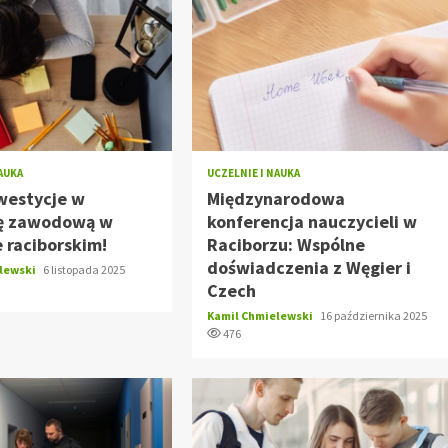
NAUKA
UCZELNIE I NAUKA
westycje w
Międzynarodowa
ę zawodową w
konferencja nauczycieli w
 raciborskim!
Raciborzu: Wspólne
doświadczenia z Węgier i
elewski
6 listopada 2025
Czech
Kamil Chmielewski
16 października 2025
476