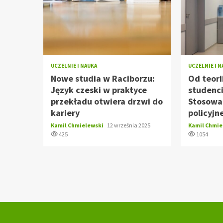
UCZELNIE I NAUKA
UCZELNIE I 
Nowe studia w Raciborzu:
Od teori
Język czeski w praktyce
studenc
przekładu otwiera drzwi do
Stosowa
kariery
policyjn
Kamil Chmielewski
12 września 2025
Kamil Chmi
425
1054