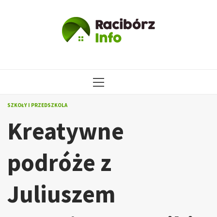
Przejdź
do
treści
MENU
GŁÓWNE
SZKOŁY I PRZEDSZKOLA
Kreatywne
podróże z
Juliuszem