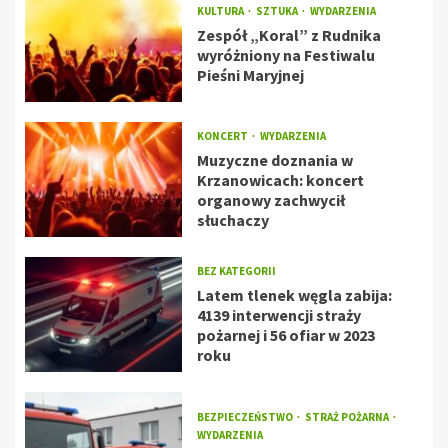
KULTURA
SZTUKA
WYDARZENIA
Zespół „Koral” z Rudnika
wyróżniony na Festiwalu
Pieśni Maryjnej
KONCERT
WYDARZENIA
Muzyczne doznania w
Krzanowicach: koncert
organowy zachwycił
słuchaczy
BEZ KATEGORII
Latem tlenek węgla zabija:
4139 interwencji straży
pożarnej i 56 ofiar w 2023
roku
BEZPIECZEŃSTWO
STRAŻ POŻARNA
WYDARZENIA