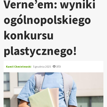
Verne’em: wyniki
ogólnopolskiego
konkursu
plastycznego!
Kamil Chmielewski
5 grudnia 2025
373