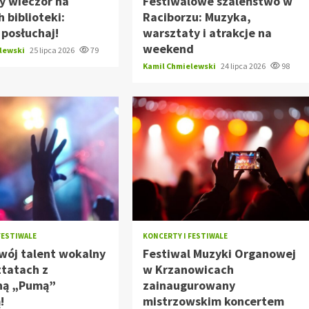
y wieczór na
Festiwalowe szaleństwo w
 biblioteki:
Raciborzu: Muzyka,
i posłuchaj!
warsztaty i atrakcje na
weekend
elewski
25 lipca 2026
79
Kamil Chmielewski
24 lipca 2026
98
FESTIWALE
KONCERTY I FESTIWALE
wój talent wokalny
Festiwal Muzyki Organowej
ztatach z
w Krzanowicach
ną „Pumą”
zainaugurowany
!
mistrzowskim koncertem