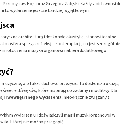
 Przemysław Kojs oraz Grzegorz Załęski. Każdy z nich wnosi do
zyni to wydarzenie jeszcze bardziej wyjątkowym.
jsca
storyczną architekturą i doskonałą akustyką, stanowi idealne
atmosfera sprzyja refleksji i kontemplacji, co jest szczególnie
 takim otoczeniu muzyka organowa nabiera dodatkowego
zyć?
 muzyczne, ale także duchowe przeżycie. To doskonała okazja,
w świecie dźwięków, które inspirują do zadumy i modlitwy. Dla
sji i wewnętrznego wyciszenia
, nieodłącznie związany z
zwykłym wydarzeniu i doświadczyli magii muzyki organowej w
wila, której nie można przegapić.