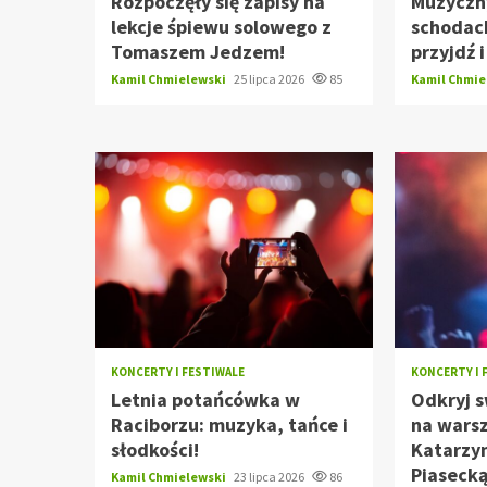
Rozpoczęły się zapisy na
Muzyczn
lekcje śpiewu solowego z
schodach
Tomaszem Jedzem!
przyjdź 
Kamil Chmielewski
25 lipca 2026
85
Kamil Chmi
KONCERTY I FESTIWALE
KONCERTY I 
Letnia potańcówka w
Odkryj s
Raciborzu: muzyka, tańce i
na wars
słodkości!
Katarzy
Piasecką
Kamil Chmielewski
23 lipca 2026
86