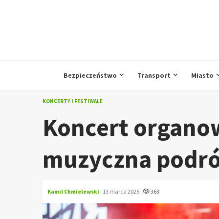
Przejdź
do
treści
Bezpieczeństwo
Transport
Miasto
KONCERTY I FESTIWALE
Koncert organo
muzyczna podró
Kamil Chmielewski
13 marca 2026
363