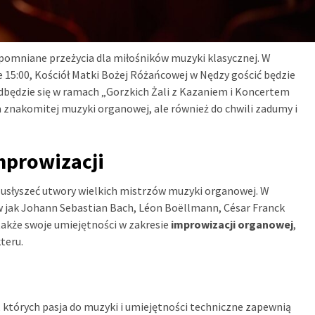
omniane przeżycia dla miłośników muzyki klasycznej. W
ie 15:00, Kościół Matki Bożej Różańcowej w Nędzy gościć będzie
dbędzie się w ramach „Gorzkich Żali z Kazaniem i Koncertem
a znakomitej muzyki organowej, ale również do chwili zadumy i
mprowizacji
 usłyszeć utwory wielkich mistrzów muzyki organowej. W
w jak Johann Sebastian Bach, Léon Boëllmann, César Franck
 także swoje umiejętności w zakresie
improwizacji organowej
,
teru.
, których pasja do muzyki i umiejętności techniczne zapewnią