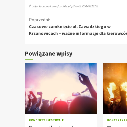
Źródło: facebook.com/profile.php?id=61565149228751
Kontynuuj
Poprzedni:
Czasowe zamknięcie ul. Zawadzkiego w
czytanie
Krzanowicach – ważne informacje dla kierowc
Powiązane wpisy
KONCERTY I FESTIWALE
KONCERTY I 