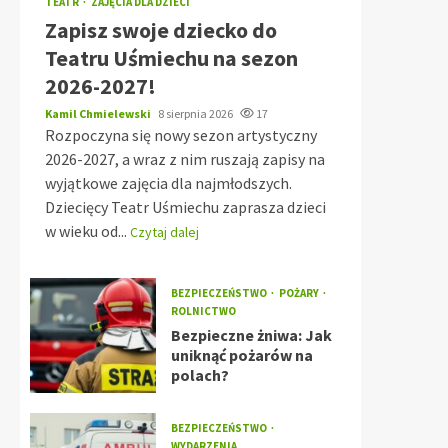
TEATR
ZAJĘCIA DLA DZIECI
Zapisz swoje dziecko do
Teatru Uśmiechu na sezon
2026-2027!
Kamil Chmielewski
8 sierpnia 2026
17
Rozpoczyna się nowy sezon artystyczny
2026-2027, a wraz z nim ruszają zapisy na
wyjątkowe zajęcia dla najmłodszych.
Dziecięcy Teatr Uśmiechu zaprasza dzieci
w wieku od...
Czytaj dalej
BEZPIECZEŃSTWO
POŻARY
ROLNICTWO
Bezpieczne żniwa: Jak
uniknąć pożarów na
polach?
BEZPIECZEŃSTWO
WYDARZENIA