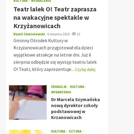
KULTURA
WYDARZENIA
Teatr lalek O! Teatr zaprasza
na wakacyjne spektakle w
Krzyżanowicach
Kamil Chmielewski
6 sierpnia 2026
13
Gminny Ośrodek Kultury w
Krzyżanowicach przygotował dla dzieci
wyjątkowe atrakcje na letnie dni. Już 6
sierpnia odbędzie się występ teatru lalek
O! Teatr, który zaprezentuje...
Czytaj dalej
EDUKACJA
KULTURA
WYDARZENIA
Dr Marcela Szymańska
nową dyrektor szkoły
podstawowej w
Krzanowicach
KULTURA
SZTUKA