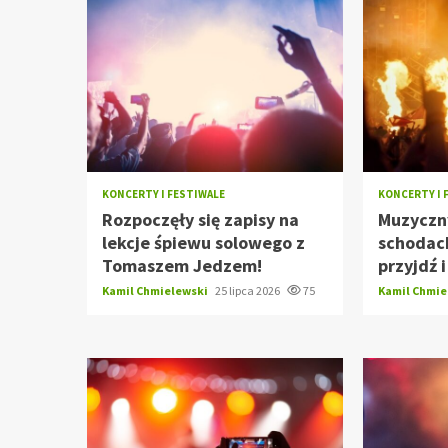
KONCERTY I FESTIWALE
KONCERTY I 
Rozpoczęły się zapisy na
Muzyczn
lekcje śpiewu solowego z
schodach
Tomaszem Jedzem!
przyjdź 
Kamil Chmielewski
25 lipca 2026
75
Kamil Chmi