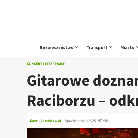
Przejdź
do
treści
Bezpieczeństwo
Transport
Miasto
KONCERTY I FESTIWALE
Gitarowe dozna
Raciborzu – odk
Kamil Chmielewski
8 października 2025
488