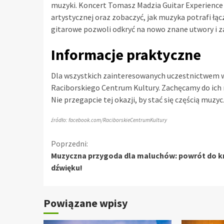
muzyki. Koncert Tomasz Madzia Guitar Experience 
artystycznej oraz zobaczyć, jak muzyka potrafi łącz
gitarowe pozwoli odkryć na nowo znane utwory i z
Informacje praktyczne
Dla wszystkich zainteresowanych uczestnictwem w
Raciborskiego Centrum Kultury. Zachęcamy do ich n
Nie przegapcie tej okazji, by stać się częścią muz
źródło: facebook.com/RaciborskieCentrumKultury
Kontynuuj
Poprzedni:
Muzyczna przygoda dla maluchów: powrót do k
czytanie
dźwięku!
Powiązane wpisy