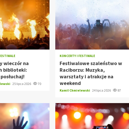
FESTIWALE
KONCERTY I FESTIWALE
y wieczór na
Festiwalowe szaleństwo w
 biblioteki:
Raciborzu: Muzyka,
i posłuchaj!
warsztaty i atrakcje na
weekend
elewski
25 lipca 2026
70
Kamil Chmielewski
24 lipca 2026
87