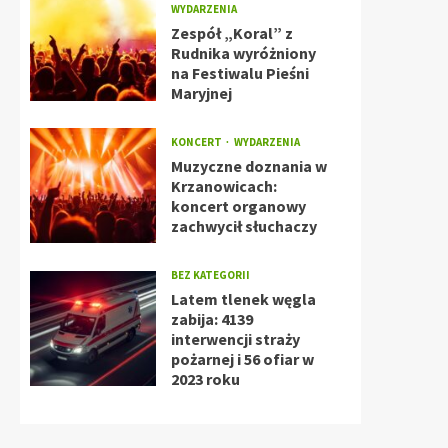
WYDARZENIA
Zespół „Koral” z
Rudnika wyróżniony
na Festiwalu Pieśni
Maryjnej
KONCERT
WYDARZENIA
Muzyczne doznania w
Krzanowicach:
koncert organowy
zachwycił słuchaczy
BEZ KATEGORII
Latem tlenek węgla
zabija: 4139
interwencji straży
pożarnej i 56 ofiar w
2023 roku