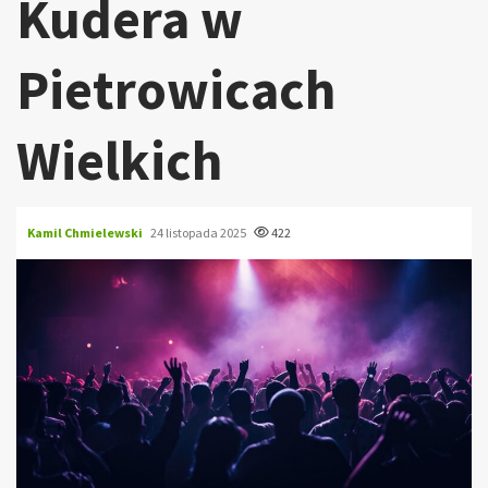
Kudera w
Pietrowicach
Wielkich
Kamil Chmielewski
24 listopada 2025
422