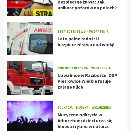
Bezpieczne żniwa: Jak
uniknąć pożarów na polach?
BEZPIECZEŃSTWO
WYDARZENIA
Lato pełne radości i
bezpieczeństwa nad wodą!
POMOC SPOŁECZNA
WYDARZENIA
Nawałnice w Raciborzu: OSP
Pietrowice Wielkie ratuje
zalane ulice
EDUKACJA
MUZYKA
WYDARZENIA
Muzyczne odkrycia w
Arboretum: dzieci uczą się
bluesa i rytmu w naturze