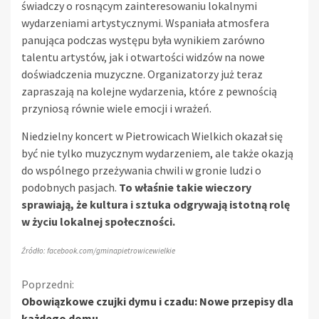
świadczy o rosnącym zainteresowaniu lokalnymi
wydarzeniami artystycznymi. Wspaniała atmosfera
panująca podczas występu była wynikiem zarówno
talentu artystów, jak i otwartości widzów na nowe
doświadczenia muzyczne. Organizatorzy już teraz
zapraszają na kolejne wydarzenia, które z pewnością
przyniosą równie wiele emocji i wrażeń.
Niedzielny koncert w Pietrowicach Wielkich okazał się
być nie tylko muzycznym wydarzeniem, ale także okazją
do wspólnego przeżywania chwili w gronie ludzi o
podobnych pasjach.
To właśnie takie wieczory
sprawiają, że kultura i sztuka odgrywają istotną rolę
w życiu lokalnej społeczności.
Źródło: facebook.com/gminapietrowicewielkie
Kontynuuj
Poprzedni:
Obowiązkowe czujki dymu i czadu: Nowe przepisy dla
czytanie
każdego domu