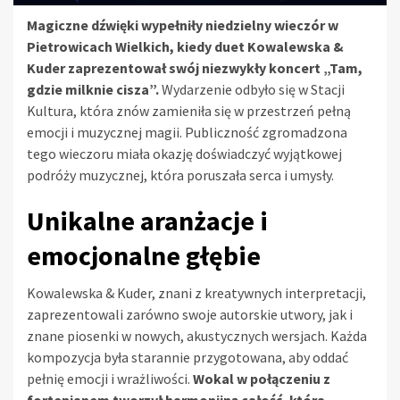
Magiczne dźwięki wypełniły niedzielny wieczór w
Pietrowicach Wielkich, kiedy duet Kowalewska &
Kuder zaprezentował swój niezwykły koncert „Tam,
gdzie milknie cisza”.
Wydarzenie odbyło się w Stacji
Kultura, która znów zamieniła się w przestrzeń pełną
emocji i muzycznej magii. Publiczność zgromadzona
tego wieczoru miała okazję doświadczyć wyjątkowej
podróży muzycznej, która poruszała serca i umysły.
Unikalne aranżacje i
emocjonalne głębie
Kowalewska & Kuder, znani z kreatywnych interpretacji,
zaprezentowali zarówno swoje autorskie utwory, jak i
znane piosenki w nowych, akustycznych wersjach. Każda
kompozycja była starannie przygotowana, aby oddać
pełnię emocji i wrażliwości.
Wokal w połączeniu z
fortepianem tworzył harmonijną całość, która