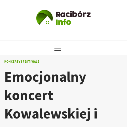
Przejdź
do
treści
MENU
GŁÓWNE
KONCERTY I FESTIWALE
Emocjonalny
koncert
Kowalewskiej i