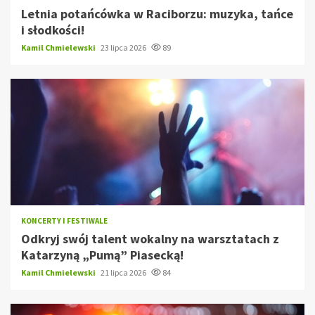
Letnia potańcówka w Raciborzu: muzyka, tańce
i słodkości!
Kamil Chmielewski
23 lipca 2026
89
KONCERTY I FESTIWALE
Odkryj swój talent wokalny na warsztatach z
Katarzyną „Pumą” Piasecką!
Kamil Chmielewski
21 lipca 2026
84