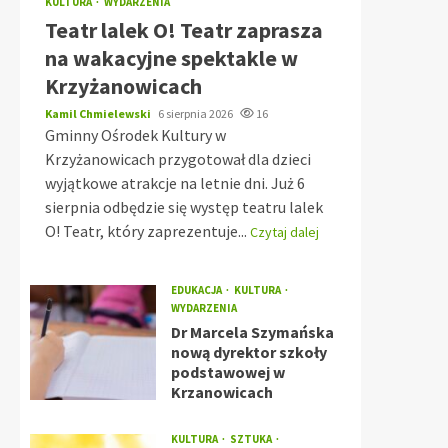
KULTURA
WYDARZENIA
Teatr lalek O! Teatr zaprasza
na wakacyjne spektakle w
Krzyżanowicach
Kamil Chmielewski
6 sierpnia 2026
16
Gminny Ośrodek Kultury w
Krzyżanowicach przygotował dla dzieci
wyjątkowe atrakcje na letnie dni. Już 6
sierpnia odbędzie się występ teatru lalek
O! Teatr, który zaprezentuje...
Czytaj dalej
EDUKACJA
KULTURA
WYDARZENIA
Dr Marcela Szymańska
nową dyrektor szkoły
podstawowej w
Krzanowicach
KULTURA
SZTUKA