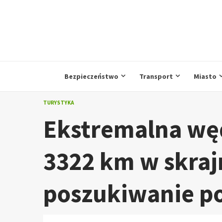
Przejdź
do
treści
Bezpieczeństwo
Transport
Miasto
TURYSTYKA
Ekstremalna wę
3322 km w skraj
poszukiwanie po