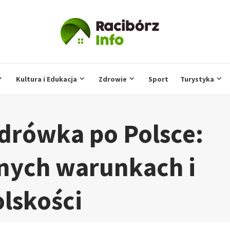
Kultura i Edukacja
Zdrowie
Sport
Turystyka
drówka po Polsce:
nych warunkach i
lskości