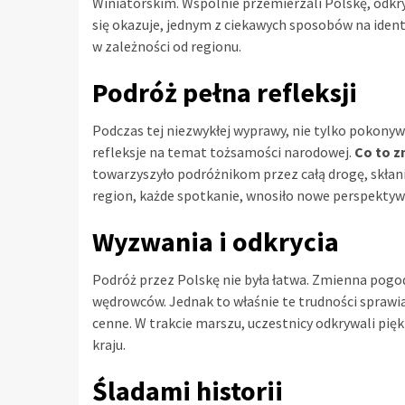
Winiatorskim. Wspólnie przemierzali Polskę, odkry
się okazuje, jednym z ciekawych sposobów na identy
w zależności od regionu.
Podróż pełna refleksji
Podczas tej niezwykłej wyprawy, nie tylko pokonyw
refleksje na temat tożsamości narodowej.
Co to z
towarzyszyło podróżnikom przez całą drogę, skłan
region, każde spotkanie, wnosiło nowe perspektywy 
Wyzwania i odkrycia
Podróż przez Polskę nie była łatwa. Zmienna pogo
wędrowców. Jednak to właśnie te trudności sprawia
cenne. W trakcie marszu, uczestnicy odkrywali pię
kraju.
Śladami historii