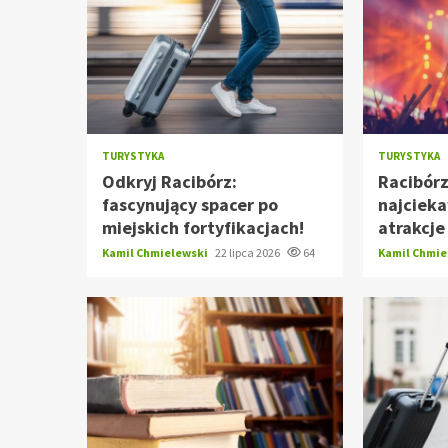
TURYSTYKA
TURYSTYKA
Odkryj Racibórz:
Racibór
fascynujący spacer po
najciek
miejskich fortyfikacjach!
atrakcje
Kamil Chmielewski
22 lipca 2026
64
Kamil Chmi