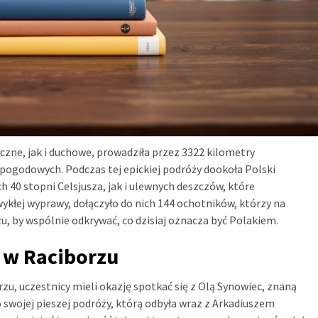
zne, jak i duchowe, prowadziła przez 3322 kilometry
ogodowych. Podczas tej epickiej podróży dookoła Polski
 40 stopni Celsjusza, jak i ulewnych deszczów, które
zwykłej wyprawy, dołączyło do nich 144 ochotników, którzy na
zu, by wspólnie odkrywać, co dzisiaj oznacza być Polakiem.
 w Raciborzu
u, uczestnicy mieli okazję spotkać się z Olą Synowiec, znaną
 swojej pieszej podróży, którą odbyła wraz z Arkadiuszem