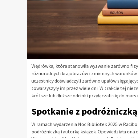
Wędrówka, która stanowiła wyzwanie zarówno fizyc
różnorodnych krajobrazów i zmiennych warunków p
uczestnicy doświadczyli zarówno upałów sięgających
towarzyszyły im przez wiele dni. W trakcie tej nie
krótsze lub dłuższe odcinki przyłączali się do mars
Spotkanie z podróżniczką
W ramach wydarzenia Noc Bibliotek 2025 w Raciborz
podróżniczką i autorką książek. Opowiedziała ona o