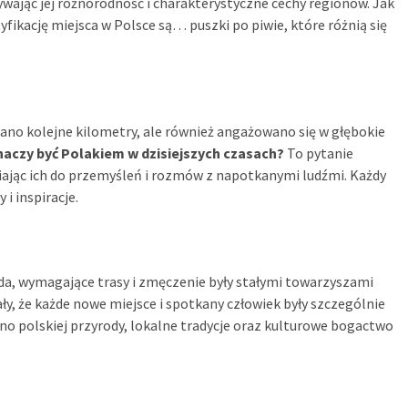
wając jej różnorodność i charakterystyczne cechy regionów. Jak
fikację miejsca w Polsce są… puszki po piwie, które różnią się
ano kolejne kilometry, ale również angażowano się w głębokie
naczy być Polakiem w dzisiejszych czasach?
To pytanie
iając ich do przemyśleń i rozmów z napotkanymi ludźmi. Każdy
i inspiracje.
da, wymagające trasy i zmęczenie były stałymi towarzyszami
ły, że każde nowe miejsce i spotkany człowiek były szczególnie
kno polskiej przyrody, lokalne tradycje oraz kulturowe bogactwo