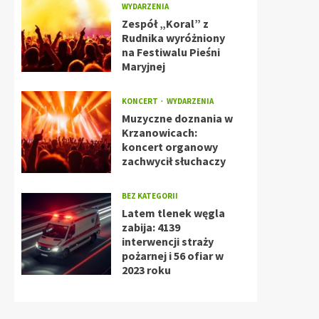
WYDARZENIA
Zespół „Koral” z
Rudnika wyróżniony
na Festiwalu Pieśni
Maryjnej
KONCERT
WYDARZENIA
Muzyczne doznania w
Krzanowicach:
koncert organowy
zachwycił słuchaczy
BEZ KATEGORII
Latem tlenek węgla
zabija: 4139
interwencji straży
pożarnej i 56 ofiar w
2023 roku