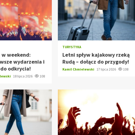
TURYSTYKA
z w weekend:
Letni spływ kajakowy rzeką
awsze wydarzenia i
Rudą – dołącz do przygody!
 do odkrycia!
Kamil Chmielewski
17 lipca 2026
108
elewski
18 lipca 2026
108