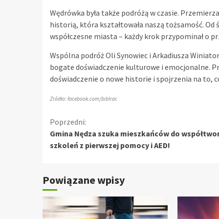
Wędrówka była także podróżą w czasie. Przemierzają
historią, która kształtowała naszą tożsamość. Od
współczesne miasta – każdy krok przypominał o prze
Wspólna podróż Oli Synowiec i Arkadiusza Winiator
bogate doświadczenie kulturowe i emocjonalne. Prz
doświadczenie o nowe historie i spojrzenia na to, 
Źródło: facebook.com/biblrac
Kontynuuj
Poprzedni:
Gmina Nędza szuka mieszkańców do współtwor
czytanie
szkoleń z pierwszej pomocy i AED!
Powiązane wpisy