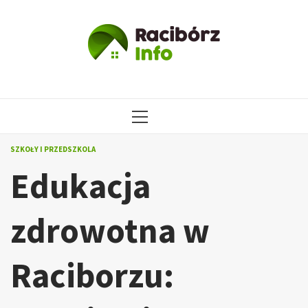
Przejdź
do
treści
MENU
GŁÓWNE
SZKOŁY I PRZEDSZKOLA
Edukacja
zdrowotna w
Raciborzu: