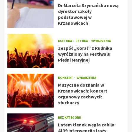
Dr Marcela Szymańska nową
dyrektor szkoły
podstawowej w
Krzanowicach
KULTURA
SZTUKA
WYDARZENIA
Zespół „Koral” z Rudnika
wyróżniony na Festiwalu
Pieśni Maryjnej
KONCERT
WYDARZENIA
Muzyczne doznania w
Krzanowicach: koncert
organowy zachwycił
słuchaczy
BEZ KATEGORII
Latem tlenek węgla zabija:
4139 interwencji straży