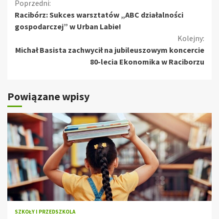
Kontynuuj
Poprzedni:
Racibórz: Sukces warsztatów „ABC działalności
czytanie
gospodarczej” w Urban Labie!
Kolejny:
Michał Basista zachwycił na jubileuszowym koncercie
80-lecia Ekonomika w Raciborzu
Powiązane wpisy
SZKOŁY I PRZEDSZKOLA