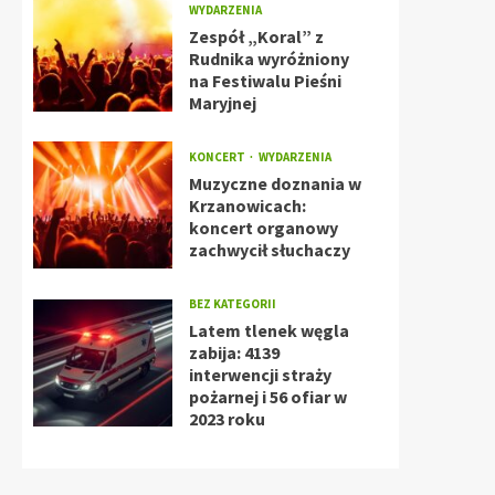
WYDARZENIA
Zespół „Koral” z
Rudnika wyróżniony
na Festiwalu Pieśni
Maryjnej
KONCERT
WYDARZENIA
Muzyczne doznania w
Krzanowicach:
koncert organowy
zachwycił słuchaczy
BEZ KATEGORII
Latem tlenek węgla
zabija: 4139
interwencji straży
pożarnej i 56 ofiar w
2023 roku