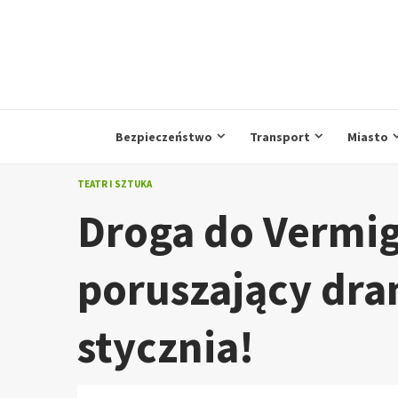
Przejdź
do
treści
Bezpieczeństwo
Transport
Miasto
TEATR I SZTUKA
Droga do Vermig
poruszający dra
stycznia!