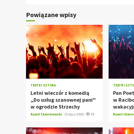
Powiązane wpisy
TEATR I SZTUKA
TEATR I SZT
Letni wieczór z komedią
Pan Poet
„Do usług szanownej pani”
w Racib
w ogrodzie Strzechy
wakacyj
Kamil Chmielewski
25 lipca 2026
76
Kamil Chmi