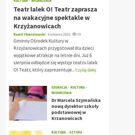
KULTURA
WYDARZENIA
Teatr lalek O! Teatr zaprasza
na wakacyjne spektakle w
Krzyżanowicach
Kamil Chmielewski
6 sierpnia 2026
19
Gminny Ośrodek Kultury w
Krzyżanowicach przygotował dla dzieci
wyjątkowe atrakcje na letnie dni. Już 6
sierpnia odbędzie się występ teatru lalek
O! Teatr, który zaprezentuje...
Czytaj dalej
EDUKACJA
KULTURA
WYDARZENIA
Dr Marcela Szymańska
nową dyrektor szkoły
podstawowej w
Krzanowicach
KULTURA
SZTUKA