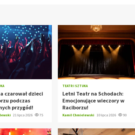
UKA
TEATR I SZTUKA
a czarował dzieci
Letni Teatr na Schodach:
orzu podczas
Emocjonujące wieczory w
nych przygód!
Raciborzu!
elewski
21 lipca 2026
75
Kamil Chmielewski
10 lipca 2026
90