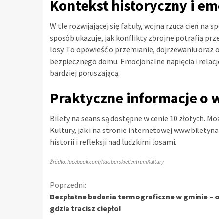
Kontekst historyczny i e
W tle rozwijającej się fabuły, wojna rzuca cień na
sposób ukazuje, jak konflikty zbrojne potrafią prz
losy. To opowieść o przemianie, dojrzewaniu oraz
bezpiecznego domu. Emocjonalne napięcia i relacje 
bardziej poruszającą.
Praktyczne informacje o 
Bilety na seans są dostępne w cenie 10 złotych. 
Kultury, jak i na stronie internetowej www.biletyna
historii i refleksji nad ludzkimi losami.
Źródło: facebook.com/RaciborskieCentrumKultury
Kontynuuj
Poprzedni:
Bezpłatne badania termograficzne w gminie – o
czytanie
gdzie tracisz ciepło!