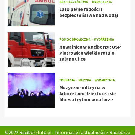
BEZPIECZEŃSTWO
WYDARZENIA
Lato pełne radości i
bezpieczeństwa nad wodą!
POMOC SPOŁECZNA
WYDARZENIA
Nawałnice w Raciborzu: OSP
Pietrowice Wielkie ratuje
zalane ulice
EDUKACJA
MUZYKA
WYDARZENIA
Muzyczne odkrycia w
Arboretum: dzieci uczą się
bluesa i rytmu w naturze
©2022 RaciborzInfo.pl - Informacje i aktualności z Raciborza