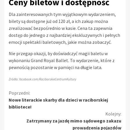
Ceny biletów i dostępność
Dla zainteresowanych tym wyjątkowym wydarzeniem,
bilety są dostępne już od 120 zł, a ich zakup można
zrealizować bezpośrednio w kasie. Cena ta zapewnia
dostęp do jednego z najbardziej ekskluzywnych i pełnych
emocji spektakli baletowych, jakie można zobaczyć.
Nie przegap okazji, by doświadczyć magii baletu w
wykonaniu Grand Royal Ballet. To wydarzenie, które z
pewnością pozostanie w pamięci na długie lata.
Źródło: facebook.com/RaciborskieCentrumKultury
Kontynuuj
Poprzedni:
Nowe literackie skarby dla dzieci w raciborskiej
czytanie
bibliotece!
Kolejny:
Zatrzymany za jazdę mimo sądowego zakazu
prowadzenia pojazdów