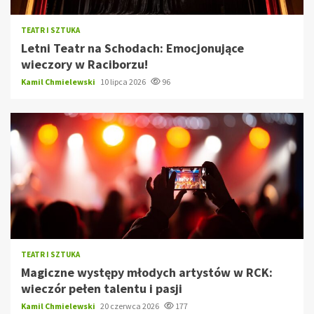
TEATR I SZTUKA
Letni Teatr na Schodach: Emocjonujące
wieczory w Raciborzu!
Kamil Chmielewski
10 lipca 2026
96
TEATR I SZTUKA
Magiczne występy młodych artystów w RCK:
wieczór pełen talentu i pasji
Kamil Chmielewski
20 czerwca 2026
177