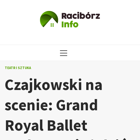
Przejdź
do
treści
MENU
GŁÓWNE
TEATR I SZTUKA
Czajkowski na
scenie: Grand
Royal Ballet