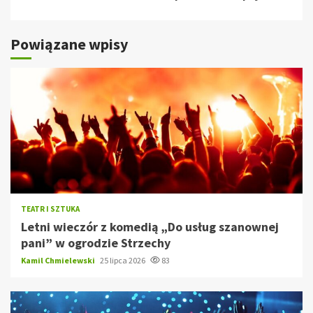
Powiązane wpisy
TEATR I SZTUKA
Letni wieczór z komedią „Do usług szanownej
pani” w ogrodzie Strzechy
Kamil Chmielewski
25 lipca 2026
83