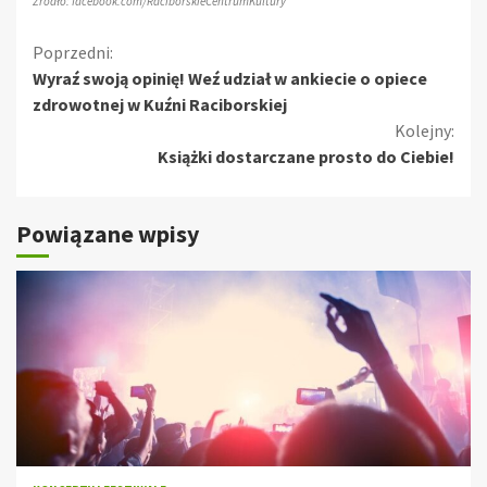
Źródło: facebook.com/RaciborskieCentrumKultury
Kontynuuj
Poprzedni:
Wyraź swoją opinię! Weź udział w ankiecie o opiece
czytanie
zdrowotnej w Kuźni Raciborskiej
Kolejny:
Książki dostarczane prosto do Ciebie!
Powiązane wpisy