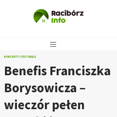
Przejdź
do
treści
MENU
GŁÓWNE
KONCERTY I FESTIWALE
Benefis Franciszka
Borysowicza –
wieczór pełen