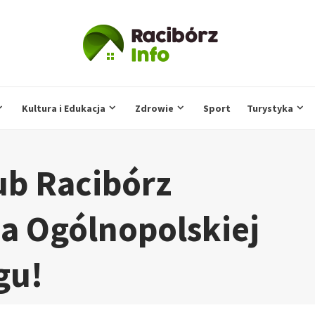
Kultura i Edukacja
Zdrowie
Sport
Turystyka
ub Racibórz
a Ogólnopolskiej
gu!