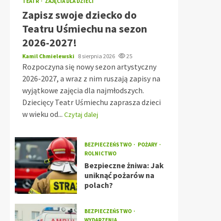
TEATR
ZAJĘCIA DLA DZIECI
Zapisz swoje dziecko do
Teatru Uśmiechu na sezon
2026-2027!
Kamil Chmielewski
8 sierpnia 2026
25
Rozpoczyna się nowy sezon artystyczny
2026-2027, a wraz z nim ruszają zapisy na
wyjątkowe zajęcia dla najmłodszych.
Dziecięcy Teatr Uśmiechu zaprasza dzieci
w wieku od...
Czytaj dalej
BEZPIECZEŃSTWO
POŻARY
ROLNICTWO
Bezpieczne żniwa: Jak
uniknąć pożarów na
polach?
BEZPIECZEŃSTWO
WYDARZENIA