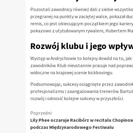
Pozostali zawodnicy również dali z siebie wszystk
przegranej na punkty w zaciętej walce, pokazał du
remis, co jest obiecującym początkiem jego kariery
pokazowo z utytułowanym rywalem, Hubertem Ma
Rozwój klubu i jego wpł
Występ w Andrychowie to kolejny dowód na to, jak 
zawodników. Klub nieustannie pracuje nad poprawą
widoczne na krajowej scenie kickboxingu.
Podsumowując, sukcesy osiągnięte przez zawodnikó
profesjonalizmu i zaangażowania trenerów. Bartul
rozwój i odnosić kolejne sukcesy w przyszłości.
Kontynuuj
Poprzedni:
Lily Phee oczaruje Racibórz w recitalu Chopin
czytanie
podczas Międzynarodowego Festiwalu