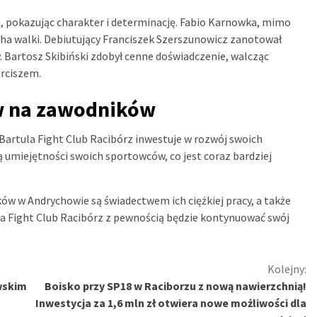
o, pokazując charakter i determinację. Fabio Karnowka, mimo
cha walki. Debiutujący Franciszek Szerszunowicz zanotował
. Bartosz Skibiński zdobył cenne doświadczenie, walcząc
rciszem.
yw na zawodników
Bartula Fight Club Racibórz inwestuje w rozwój swoich
 umiejętności swoich sportowców, co jest coraz bardziej
w w Andrychowie są świadectwem ich ciężkiej pracy, a także
a Fight Club Racibórz z pewnością będzie kontynuować swój
Kolejny:
owskim
Boisko przy SP18 w Raciborzu z nową nawierzchnią!
Inwestycja za 1,6 mln zł otwiera nowe możliwości dla