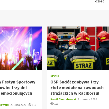
dzieci
SPORT
y Festyn Sportowy
OSP Sudół zdobywa trzy
wie: trzy dni
złote medale na zawodach
i emocjonujących
strażackich w Raciborzu!
Kamil Chmielewski
9 czerwca 2026
193
elewski
23 lipca 2026
116