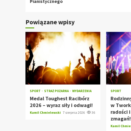
Pianistycznego
Powiązane wpisy
SPORT
STRAŻ POŻARNA
WYDARZENIA
SPORT
Medal Toughest Racibórz
Rodzinn
2026 – wyraz siły i odwagi!
w Tworko
radości 
Kamil Chmielewski
7 sierpnia 2026
36
zmagań!
Kamil Chmi