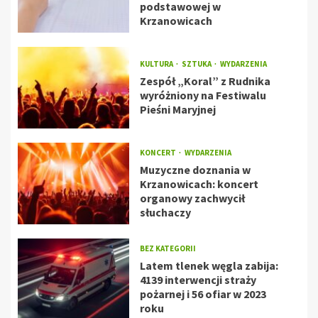
podstawowej w
Krzanowicach
KULTURA
SZTUKA
WYDARZENIA
Zespół „Koral” z Rudnika
wyróżniony na Festiwalu
Pieśni Maryjnej
KONCERT
WYDARZENIA
Muzyczne doznania w
Krzanowicach: koncert
organowy zachwycił
słuchaczy
BEZ KATEGORII
Latem tlenek węgla zabija:
4139 interwencji straży
pożarnej i 56 ofiar w 2023
roku