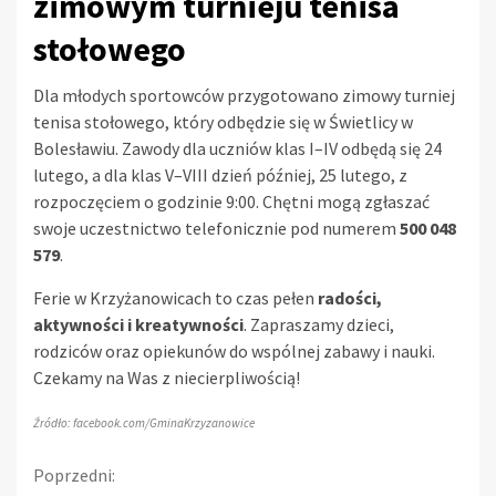
zimowym turnieju tenisa
stołowego
Dla młodych sportowców przygotowano zimowy turniej
tenisa stołowego, który odbędzie się w Świetlicy w
Bolesławiu. Zawody dla uczniów klas I–IV odbędą się 24
lutego, a dla klas V–VIII dzień później, 25 lutego, z
rozpoczęciem o godzinie 9:00. Chętni mogą zgłaszać
swoje uczestnictwo telefonicznie pod numerem
500 048
579
.
Ferie w Krzyżanowicach to czas pełen
radości,
aktywności i kreatywności
. Zapraszamy dzieci,
rodziców oraz opiekunów do wspólnej zabawy i nauki.
Czekamy na Was z niecierpliwością!
Źródło: facebook.com/GminaKrzyzanowice
Kontynuuj
Poprzedni: