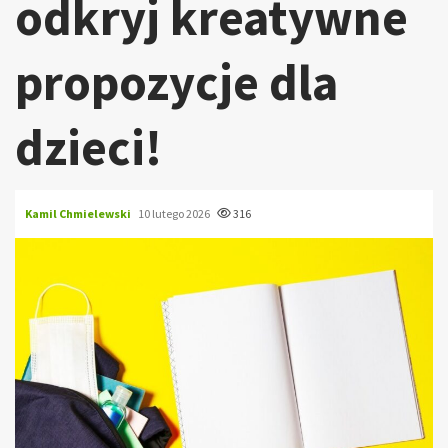
odkryj kreatywne
propozycje dla
dzieci!
Kamil Chmielewski
10 lutego 2026
316