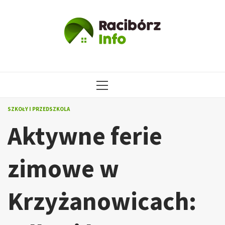
Przejdź
do
treści
MENU
GŁÓWNE
SZKOŁY I PRZEDSZKOLA
Aktywne ferie
zimowe w
Krzyżanowicach: