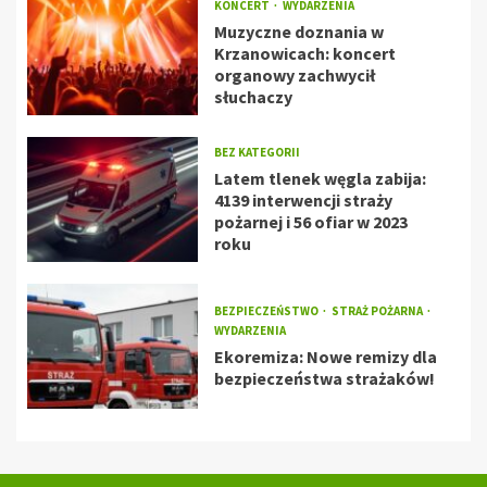
KONCERT
WYDARZENIA
Muzyczne doznania w
Krzanowicach: koncert
organowy zachwycił
słuchaczy
BEZ KATEGORII
Latem tlenek węgla zabija:
4139 interwencji straży
pożarnej i 56 ofiar w 2023
roku
BEZPIECZEŃSTWO
STRAŻ POŻARNA
WYDARZENIA
Ekoremiza: Nowe remizy dla
bezpieczeństwa strażaków!