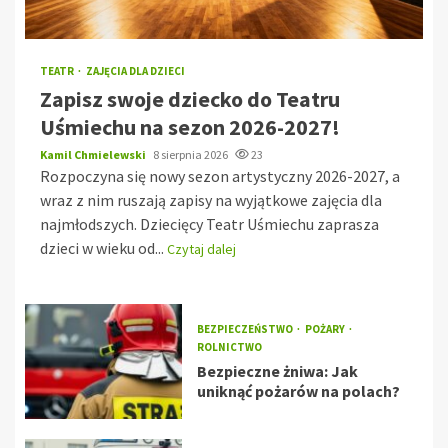
TEATR
ZAJĘCIA DLA DZIECI
Zapisz swoje dziecko do Teatru
Uśmiechu na sezon 2026-2027!
Kamil Chmielewski
8 sierpnia 2026
23
Rozpoczyna się nowy sezon artystyczny 2026-2027, a
wraz z nim ruszają zapisy na wyjątkowe zajęcia dla
najmłodszych. Dziecięcy Teatr Uśmiechu zaprasza
dzieci w wieku od...
Czytaj dalej
BEZPIECZEŃSTWO
POŻARY
ROLNICTWO
Bezpieczne żniwa: Jak
uniknąć pożarów na polach?