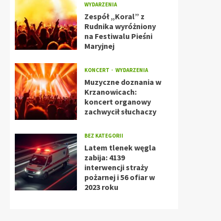
WYDARZENIA
Zespół „Koral” z
Rudnika wyróżniony
na Festiwalu Pieśni
Maryjnej
KONCERT
WYDARZENIA
Muzyczne doznania w
Krzanowicach:
koncert organowy
zachwycił słuchaczy
BEZ KATEGORII
Latem tlenek węgla
zabija: 4139
interwencji straży
pożarnej i 56 ofiar w
2023 roku