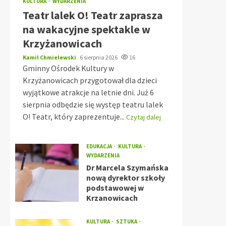
KULTURA
WYDARZENIA
Teatr lalek O! Teatr zaprasza
na wakacyjne spektakle w
Krzyżanowicach
Kamil Chmielewski
6 sierpnia 2026
16
Gminny Ośrodek Kultury w
Krzyżanowicach przygotował dla dzieci
wyjątkowe atrakcje na letnie dni. Już 6
sierpnia odbędzie się występ teatru lalek
O! Teatr, który zaprezentuje...
Czytaj dalej
EDUKACJA
KULTURA
WYDARZENIA
Dr Marcela Szymańska
nową dyrektor szkoły
podstawowej w
Krzanowicach
KULTURA
SZTUKA