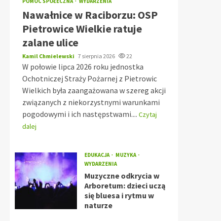
POMOC SPOŁECZNA
WYDARZENIA
Nawałnice w Raciborzu: OSP
Pietrowice Wielkie ratuje
zalane ulice
Kamil Chmielewski
7 sierpnia 2026
22
W połowie lipca 2026 roku jednostka
Ochotniczej Straży Pożarnej z Pietrowic
Wielkich była zaangażowana w szereg akcji
związanych z niekorzystnymi warunkami
pogodowymi i ich następstwami....
Czytaj
dalej
EDUKACJA
MUZYKA
WYDARZENIA
Muzyczne odkrycia w
Arboretum: dzieci uczą
się bluesa i rytmu w
naturze