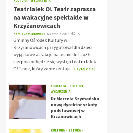
KULTURA
WYDARZENIA
Teatr lalek O! Teatr zaprasza
na wakacyjne spektakle w
Krzyżanowicach
Kamil Chmielewski
6 sierpnia 2026
15
Gminny Ośrodek Kultury w
Krzyżanowicach przygotował dla dzieci
wyjątkowe atrakcje na letnie dni. Już 6
sierpnia odbędzie się występ teatru lalek
O! Teatr, który zaprezentuje...
Czytaj dalej
EDUKACJA
KULTURA
WYDARZENIA
Dr Marcela Szymańska
nową dyrektor szkoły
podstawowej w
Krzanowicach
KULTURA
SZTUKA