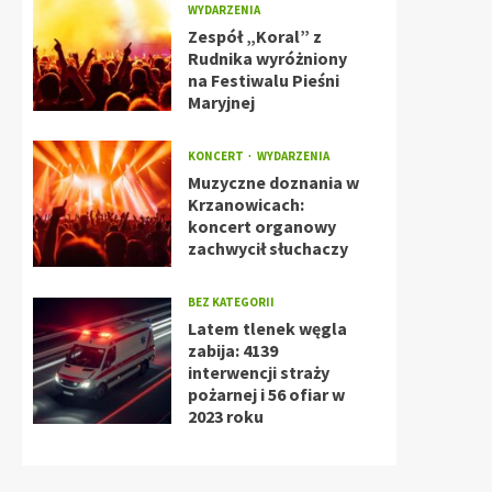
WYDARZENIA
Zespół „Koral” z
Rudnika wyróżniony
na Festiwalu Pieśni
Maryjnej
KONCERT
WYDARZENIA
Muzyczne doznania w
Krzanowicach:
koncert organowy
zachwycił słuchaczy
BEZ KATEGORII
Latem tlenek węgla
zabija: 4139
interwencji straży
pożarnej i 56 ofiar w
2023 roku