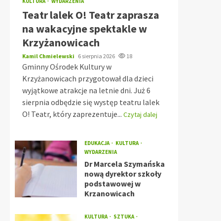
KULTURA
WYDARZENIA
Teatr lalek O! Teatr zaprasza
na wakacyjne spektakle w
Krzyżanowicach
Kamil Chmielewski
6 sierpnia 2026
18
Gminny Ośrodek Kultury w
Krzyżanowicach przygotował dla dzieci
wyjątkowe atrakcje na letnie dni. Już 6
sierpnia odbędzie się występ teatru lalek
O! Teatr, który zaprezentuje...
Czytaj dalej
EDUKACJA
KULTURA
WYDARZENIA
Dr Marcela Szymańska
nową dyrektor szkoły
podstawowej w
Krzanowicach
KULTURA
SZTUKA