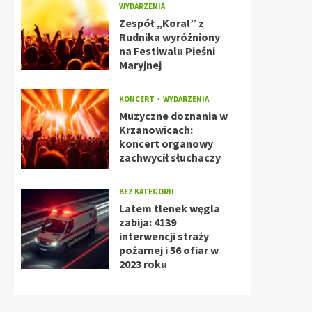
WYDARZENIA
Zespół „Koral” z
Rudnika wyróżniony
na Festiwalu Pieśni
Maryjnej
KONCERT
WYDARZENIA
Muzyczne doznania w
Krzanowicach:
koncert organowy
zachwycił słuchaczy
BEZ KATEGORII
Latem tlenek węgla
zabija: 4139
interwencji straży
pożarnej i 56 ofiar w
2023 roku