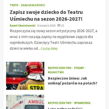
TEATR
ZAJĘCIA DLA DZIECI
Zapisz swoje dziecko do Teatru
Uśmiechu na sezon 2026-2027!
Kamil Chmielewski
8 sierpnia 2026
23
Rozpoczyna się nowy sezon artystyczny 2026-2027, a
wraz z nim ruszają zapisy na wyjątkowe zajęcia dla
najmłodszych. Dziecięcy Teatr Uśmiechu zaprasza
dzieci w wieku od...
Czytaj dalej
BEZPIECZEŃSTWO
POŻARY
ROLNICTWO
Bezpieczne żniwa: Jak
uniknąć pożarów na polach?
BEZPIECZEŃSTWO
WYDARZENIA
Lato pełne radości i