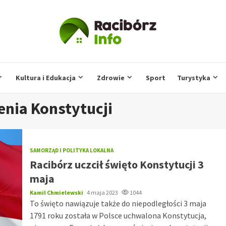
Kultura i Edukacja
Zdrowie
Sport
Turystyka
nia Konstytucji
SAMORZĄD I POLITYKA LOKALNA
Racibórz uczcił święto Konstytucji 3
maja
Kamil Chmielewski
4 maja 2023
1044
To święto nawiązuje także do niepodległości 3 maja
1791 roku została w Polsce uchwalona Konstytucja,