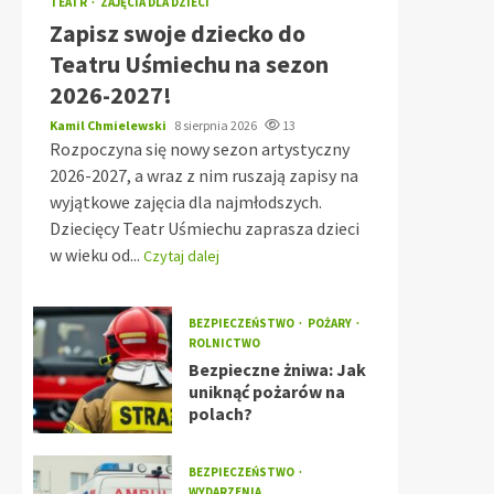
TEATR
ZAJĘCIA DLA DZIECI
Zapisz swoje dziecko do
Teatru Uśmiechu na sezon
2026-2027!
Kamil Chmielewski
8 sierpnia 2026
13
Rozpoczyna się nowy sezon artystyczny
2026-2027, a wraz z nim ruszają zapisy na
wyjątkowe zajęcia dla najmłodszych.
Dziecięcy Teatr Uśmiechu zaprasza dzieci
w wieku od...
Czytaj dalej
BEZPIECZEŃSTWO
POŻARY
ROLNICTWO
Bezpieczne żniwa: Jak
uniknąć pożarów na
polach?
BEZPIECZEŃSTWO
WYDARZENIA