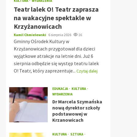
KULTURA
WYDARZENIA
Teatr lalek O! Teatr zaprasza
na wakacyjne spektakle w
Krzyżanowicach
Kamil Chmielewski
6 sierpnia 2026
16
Gminny Ośrodek Kultury w
Krzyżanowicach przygotował dla dzieci
wyjątkowe atrakcje na letnie dni. Już 6
sierpnia odbędzie się występ teatru lalek
O! Teatr, który zaprezentuje...
Czytaj dalej
EDUKACJA
KULTURA
WYDARZENIA
Dr Marcela Szymańska
nową dyrektor szkoły
podstawowej w
Krzanowicach
KULTURA
SZTUKA