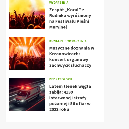
WYDARZENIA
Zespół „Koral” z
Rudnika wyróżniony
na Festiwalu Pieśni
Maryjnej
KONCERT
WYDARZENIA
Muzyczne doznania w
Krzanowicach:
koncert organowy
zachwycił słuchaczy
BEZ KATEGORII
Latem tlenek węgla
zabija: 4139
interwencji straży
pożarnej i 56 ofiar w
2023 roku