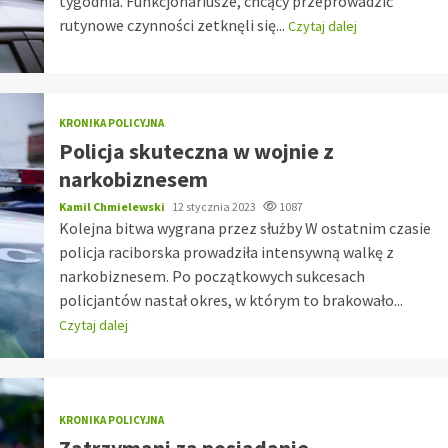
tygodnia. Funkcjonariusze, chcący przeprowadzić
rutynowe czynności zetknęli się...
Czytaj dalej
KRONIKA POLICYJNA
Policja skuteczna w wojnie z
narkobiznesem
Kamil Chmielewski
12 stycznia 2023
1087
Kolejna bitwa wygrana przez służby W ostatnim czasie
policja raciborska prowadziła intensywną walkę z
narkobiznesem. Po początkowych sukcesach
policjantów nastał okres, w którym to brakowało...
Czytaj dalej
KRONIKA POLICYJNA
Zatrzymani za posiadanie