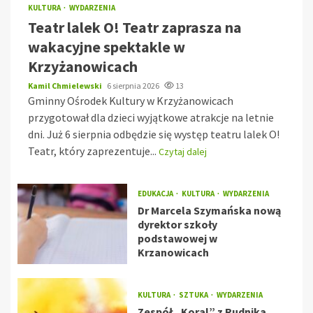
KULTURA
WYDARZENIA
Teatr lalek O! Teatr zaprasza na
wakacyjne spektakle w
Krzyżanowicach
Kamil Chmielewski
6 sierpnia 2026
13
Gminny Ośrodek Kultury w Krzyżanowicach
przygotował dla dzieci wyjątkowe atrakcje na letnie
dni. Już 6 sierpnia odbędzie się występ teatru lalek O!
Teatr, który zaprezentuje...
Czytaj dalej
EDUKACJA
KULTURA
WYDARZENIA
Dr Marcela Szymańska nową
dyrektor szkoły
podstawowej w
Krzanowicach
KULTURA
SZTUKA
WYDARZENIA
Zespół „Koral” z Rudnika