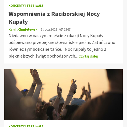
KONCERTY I FESTIWALE
Wspomnienia z Raciborskiej Nocy
Kupały
Kamil Chmielewski
6 lipca 2022
1367
Niedawno w naszym mieście z okazji Nocy Kupały
odśpiewano przepiękne słowiańskie pieśni. Zatańczono
również symboliczne tańce. Noc Kupały to jedno z
piękniejszych świąt obchodzonych...
Czytaj dalej
KONCERTY I FESTIWALE