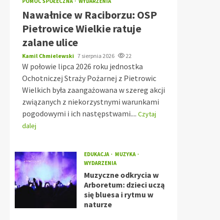
POMOC SPOŁECZNA
WYDARZENIA
Nawałnice w Raciborzu: OSP
Pietrowice Wielkie ratuje
zalane ulice
Kamil Chmielewski
7 sierpnia 2026
22
W połowie lipca 2026 roku jednostka
Ochotniczej Straży Pożarnej z Pietrowic
Wielkich była zaangażowana w szereg akcji
związanych z niekorzystnymi warunkami
pogodowymi i ich następstwami....
Czytaj
dalej
EDUKACJA
MUZYKA
WYDARZENIA
Muzyczne odkrycia w
Arboretum: dzieci uczą
się bluesa i rytmu w
naturze