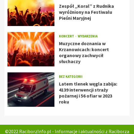
Zespół „Koral” z Rudnika
wyróżniony na Festiwalu
Pieśni Maryjnej
KONCERT
WYDARZENIA
Muzyczne doznania w
Krzanowicach: koncert
organowy zachwycił
słuchaczy
BEZ KATEGORII
Latem tlenek węgla zabija:
4139 interwencji straży
pożarnej i 56 ofiar w 2023
roku
©2022 RaciborzInfo.pl - Informacje i aktualności z Raciborza