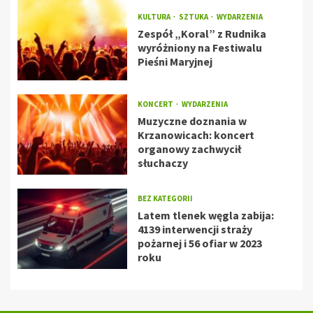
KULTURA
SZTUKA
WYDARZENIA
Zespół „Koral” z Rudnika
wyróżniony na Festiwalu
Pieśni Maryjnej
KONCERT
WYDARZENIA
Muzyczne doznania w
Krzanowicach: koncert
organowy zachwycił
słuchaczy
BEZ KATEGORII
Latem tlenek węgla zabija:
4139 interwencji straży
pożarnej i 56 ofiar w 2023
roku