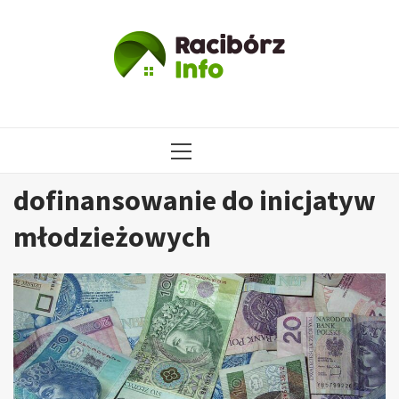
Przejdź
do
treści
MENU
GŁÓWNE
dofinansowanie do inicjatyw
młodzieżowych