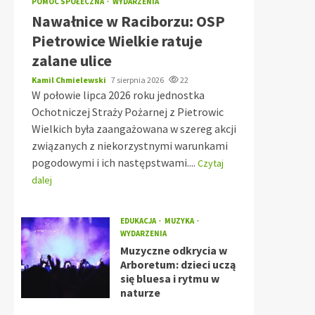
POMOC SPOŁECZNA
WYDARZENIA
Nawałnice w Raciborzu: OSP
Pietrowice Wielkie ratuje
zalane ulice
Kamil Chmielewski
7 sierpnia 2026
22
W połowie lipca 2026 roku jednostka
Ochotniczej Straży Pożarnej z Pietrowic
Wielkich była zaangażowana w szereg akcji
związanych z niekorzystnymi warunkami
pogodowymi i ich następstwami....
Czytaj
dalej
EDUKACJA
MUZYKA
WYDARZENIA
Muzyczne odkrycia w
Arboretum: dzieci uczą
się bluesa i rytmu w
naturze