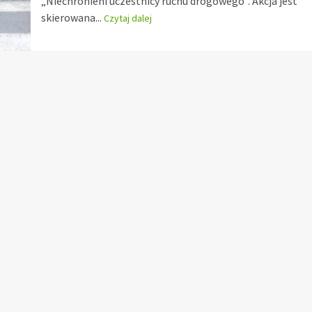
„Niechronieni uczestnicy ruchu drogowego”. Akcja jest
skierowana...
Czytaj dalej