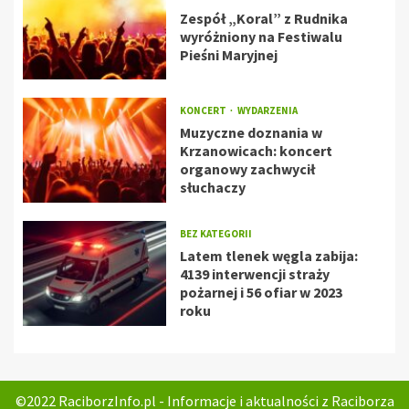
Zespół „Koral” z Rudnika
wyróżniony na Festiwalu
Pieśni Maryjnej
KONCERT
WYDARZENIA
Muzyczne doznania w
Krzanowicach: koncert
organowy zachwycił
słuchaczy
BEZ KATEGORII
Latem tlenek węgla zabija:
4139 interwencji straży
pożarnej i 56 ofiar w 2023
roku
©2022 RaciborzInfo.pl - Informacje i aktualności z Raciborza